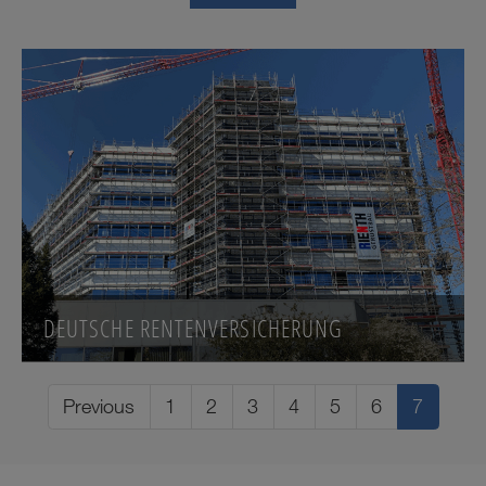
DEUTSCHE RENTENVERSICHERUNG
Previous
1
2
3
4
5
6
7