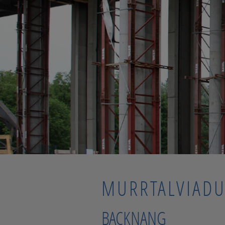
MURRTALVIADU
BACKNANG