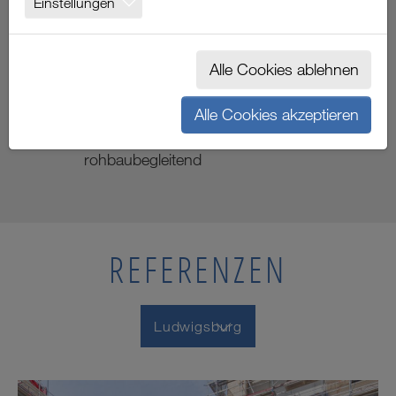
Einstellungen
LUDWIGSBURG
Alle Cookies ablehnen
Projektdaten
Alle Cookies akzeptieren
Gerüst:
3.000 m² Fassadengerüst -
rohbaubegleitend
REFERENZEN
Ludwigsburg