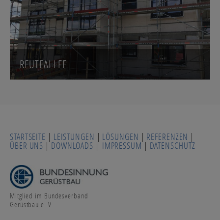
REUTEALLEE
STARTSEITE
|
LEISTUNGEN
|
LÖSUNGEN
|
REFERENZEN
|
ÜBER UNS
|
DOWNLOADS
|
IMPRESSUM
|
DATENSCHUTZ
Mitglied im Bundesverband
Gerüstbau e. V.