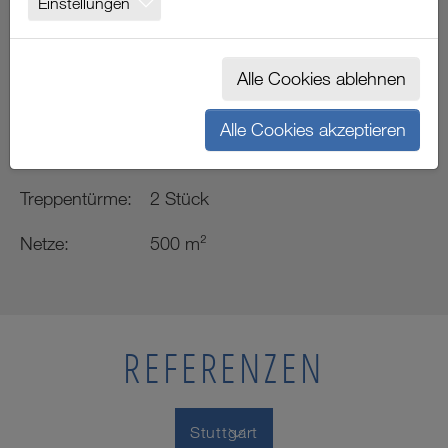
Einstellungen
STUTTGART
Alle Cookies ablehnen
Gerüst:
2.200 m²
Alle Cookies akzeptieren
Konsolen:
250 m
Treppentürme:
2 Stück
Netze:
500 m²
REFERENZEN
Stuttgart