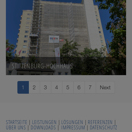
STITZENBURG-HOCHHAUS
1
2
3
4
5
6
7
Next
STARTSEITE
|
LEISTUNGEN
|
LÖSUNGEN
|
REFERENZEN
|
ÜBER UNS
|
DOWNLOADS
|
IMPRESSUM
|
DATENSCHUTZ