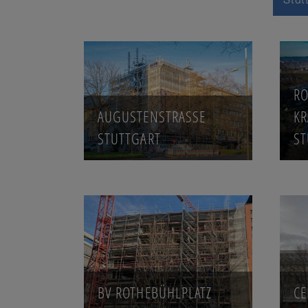
RO
AUGUSTENSTRASSE
K
STUTTGART
ST
BV ROTHEBÜHLPLATZ
CE