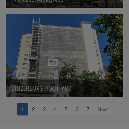
STITZENBURG-HOCHHAUS
1
2
3
4
5
6
7
Next