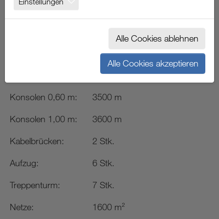
Einstellungen
STUTTGART
Alle Cookies ablehnen
Gerüst LK 4 W09:
8750 m²
Alle Cookies akzeptieren
Innengeländer:
3650 m
Konsolen 0,60 m:
3500 m
Konsolen 1,00 m:
3600 m
Kabelbrücken:
2 Stk.
Aufzug:
6 Stk.
Treppenturm:
7 Stk.
Netze:
1600 m²