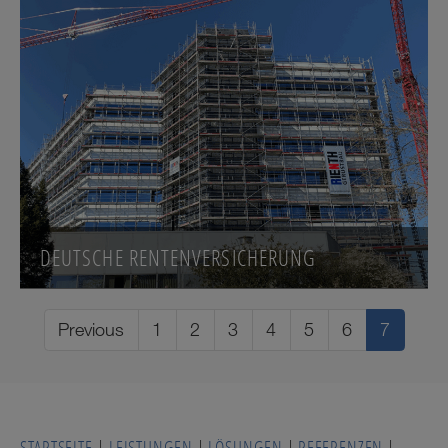
DEUTSCHE RENTENVERSICHERUNG
Previous
1
2
3
4
5
6
7
STARTSEITE
|
LEISTUNGEN
|
LÖSUNGEN
|
REFERENZEN
|