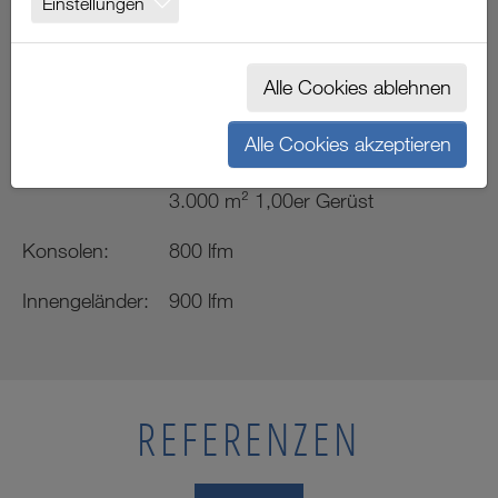
Einstellungen
STUTTGART
Alle Cookies ablehnen
Projektdaten
Alle Cookies akzeptieren
Gerüst:
1.100 m² 0,70er Gerüst
3.000 m² 1,00er Gerüst
Konsolen:
800 lfm
Innengeländer:
900 lfm
REFERENZEN