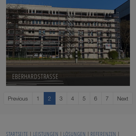
EBERHARDSTRASSE
Previous
1
2
3
4
5
6
7
Next
STARTSEITE
|
LEISTUNGEN
|
LÖSUNGEN
|
REFERENZEN
|