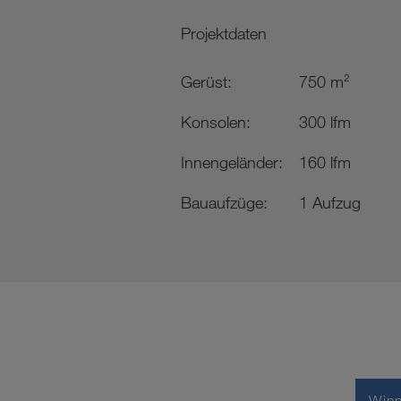
Projektdaten
Gerüst:
750 m²
Konsolen:
300 lfm
Innengeländer:
160 lfm
Bauaufzüge:
1 Aufzug
Win